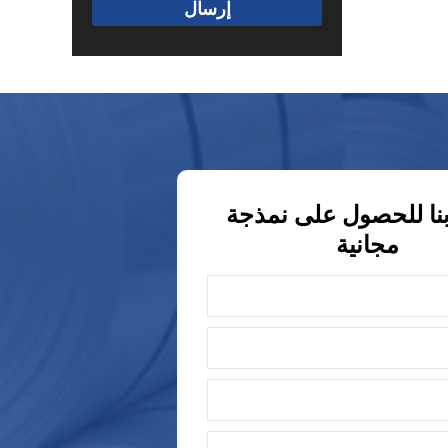
إرسال
نا للحصول على نمذجة
مجانية