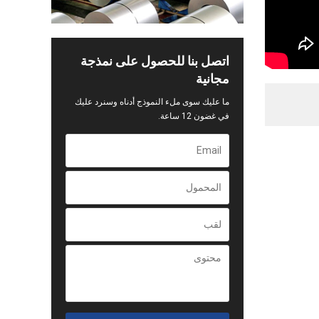
اتصل بنا للحصول على نمذجة
مجانية
ما عليك سوى ملء النموذج أدناه وسنرد عليك
في غضون 12 ساعة.