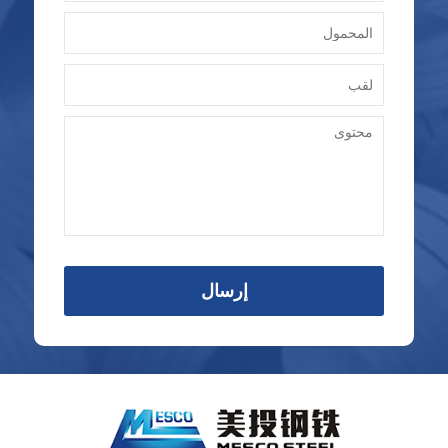
إرسال