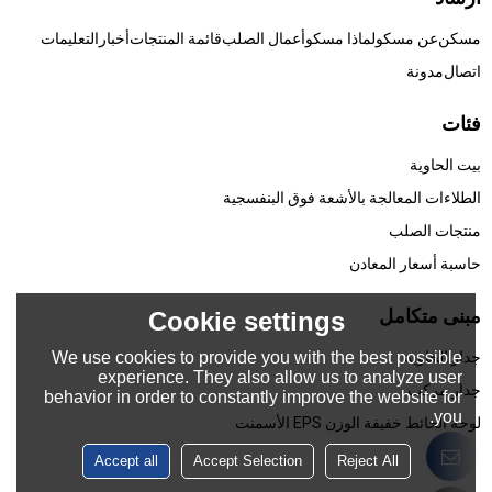
مسكن
عن مسكو
لماذا مسكو
أعمال الصلب
قائمة المنتجات
أخبار
التعليمات
اتصال
مدونة
فئات
بيت الحاوية
الطلاءات المعالجة بالأشعة فوق البنفسجية
منتجات الصلب
حاسبة أسعار المعادن
مبنى متكامل
Cookie settings
We use cookies to provide you with the best possible
جدار الحاوية
experience. They also allow us to analyze user
جدار مركب
behavior in order to constantly improve the website for
you.
لوحة الحائط خفيفة الوزن EPS الأسمنت
Accept all
Accept Selection
Reject All