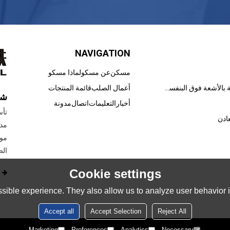
NAVIGATION
مسكن
عن مسكو
لماذا مسكو
الطلاءات المعالجة بالأشعة فوق البنفسجية
أعمال الصلب
قائمة المنتجات
شر
أخبار
التعليمات
اتصال
مدونة
ادن
مور
الص
Cookie settings
sible experience. They also allow us to analyze user behavior in
Accept all
Accept Selection
Reject All
Marketing
Preferences
Analytics
Necessary