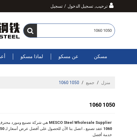
ترحيب,
تسجيل الدخول
/
تسجيل
مسكن
عن مسكو
لماذا مسكو
أعم
منزل
/
جميع
/
1050 1060
1050 1060
MESCO Steel Wholesale Supplier
هي شركة تصنيع ومورد محترف 
1060
عقد تصنيع ، اتصل بنا الآن للحصول على أفضل عرض أسعار لـ
 1060
خدمة أفضل.