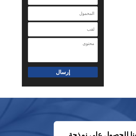
إرسال
نا للحصول على نمذجة