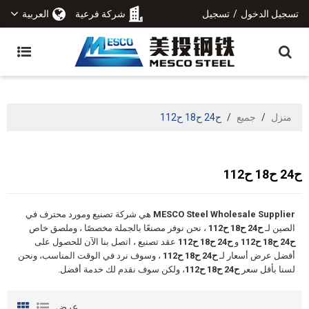
تسجيل الدخول
/
تسجيل
شركة فرعية
العربية
منزل
/
جميع
/
ح24 ح18 ح112
ح24 ح18 ح112
MESCO Steel Wholesale Supplier
هي شركة تصنيع ومورد محترف في
الصين لـ
ح24 ح18 ح112
، نحن نوفر مصنعًا بالجملة مخصصًا ، وملصق خاص
ح24 ح18 ح112
و
ح24 ح18 ح112
عقد تصنيع ، اتصل بنا الآن للحصول على
أفضل عرض أسعار لـ
ح24 ح18 ح112
، وسوف نرد في الوقت المناسب، ونحن
لسنا بأقل سعر
ح24 ح18 ح112
، ولكن سوف نقدم لك خدمة أفضل.
عرض