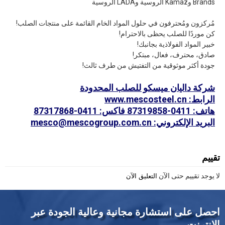
Brands وKamaz الروسية وLADA الروسية
مُركزون ومُحترفون في حلول المواد الخام القائمة على منتجات الصلب!
كن موردًا للصلب يحظى بالاحترام!
خبير المواد الفولاذية بجانبك!
صادق، محترف، فعال، مبتكر!
جودة أكثر موثوقية من التفتيش من طرف ثالث!
شركة داليان ميسكو للصلب المحدودة
الرابط: www.mescosteel.cn
هاتف: 0411-87319858 فاكس: 0411-87317868
البريد الإلكتروني: mesco@mescogroup.com.cn
تقييم
لا يوجد تقييم حتى الآن
التعليق الآن
احصل على استشارة مجانية وعالية الجودة عبر
الإنترنت