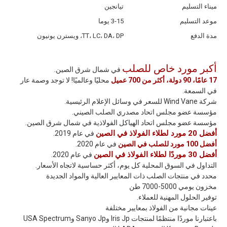
ميناء التسليم
تيانجين
موعد التسليم
3-15 يوما
مدة الدفع
TT، LC، DA، DP، ويسترن يونيون
أكبر مورد خاص للصلب
في شمال شرق الصين.
17 عامًا، 90 دولة، أكثر من 700 عميل
محليًا وعالميًا! لا توجد وصمة عار
في السمعة.
شركة Wind Vane للسعر في وسائل الإعلام الرئيسية.
مؤسسة عضو مجلس اتحاد مصدري الصلب الصيني.
مؤسسة عضو مجلس اتحاد الهياكل الفولاذية في شمال شرق الصين.
أفضل 20 مورد لطلاء الفولاذ في الصين
في عام 2019.
أفضل 100 مورد للصلب في الصين
في عام 2020.
أفضل 30 موردًا لطلاء الفولاذ في الصين
في عام 2020.
التداول في السوق المحلية كل يوم، أكثر حساسية لاتجاه الأسعار.
محدد في منتجات الصلب ذات المعايير العالية والمواد الجديدة
مخزون يومي 5000-7000 طن
توفير الحلول المهنية للعملاء.
عينات مجانية من الفولاذ بمعايير مختلفة
باعتبارنا موردًا منتظمًا لمنتجات Iris Jp وSanyo Jp وUSA Spectrum