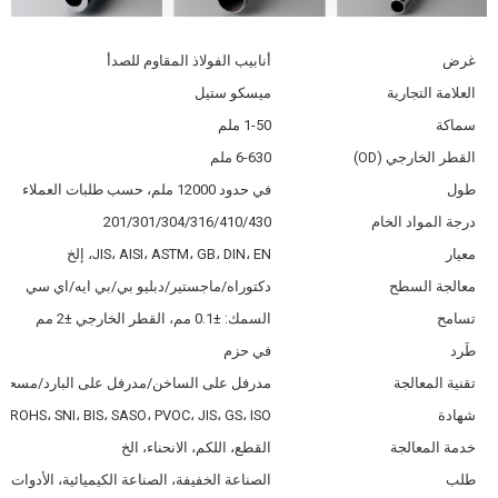
غرض
أنابيب الفولاذ المقاوم للصدأ
العلامة التجارية
ميسكو ستيل
سماكة
1-50 ملم
القطر الخارجي (OD)
6-630 ملم
طول
في حدود 12000 ملم، حسب طلبات العملاء
درجة المواد الخام
201/301/304/316/410/430
معيار
JIS، AISI، ASTM، GB، DIN، EN، إلخ
معالجة السطح
دكتوراه/ماجستير/دبليو بي/بي ايه/اي سي
تسامح
السمك: ±0.1 مم، القطر الخارجي ±2 مم
طَرد
في حزم
تقنية المعالجة
مدرفل على الساخن/مدرفل على البارد/مسحوب 
شهادة
E، ROHS، SNI، BIS، SASO، PVOC، JIS، GS، ISO
خدمة المعالجة
القطع، اللكم، الانحناء، الخ
طلب
الصناعة الخفيفة، الصناعة الكيميائية، الأدوات الم