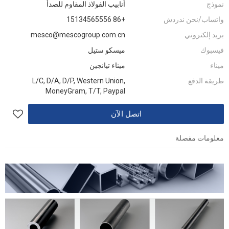
نموذج
أنابيب الفولاذ المقاوم للصدأ
واتساب/نحن ندردش
+86 15134565556
بريد إلكتروني
mesco@mescogroup.com.cn
فيسبوك
ميسكو ستيل
ميناء
ميناء تيانجين
طريقة الدفع
L/C, D/A, D/P, Western Union,
MoneyGram, T/T, Paypal
اتصل الآن
معلومات مفصلة