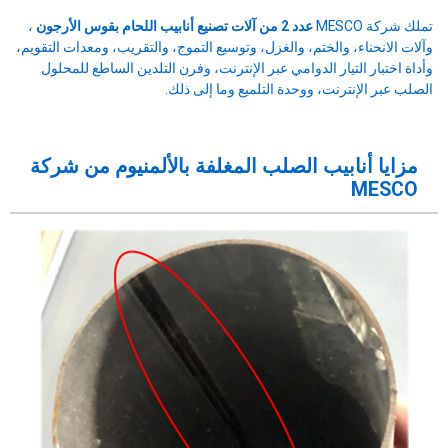
تملك شركة MESCO
عدد 2 من آلات تصنيع أنابيب اللحام بقوس الأرجون
،
وآلات الانحناء، والختم، والغزل، وتوسيع التموج، والتقريب، ومعدات التقويم،
وأداة اختبار التيار الدوامي عبر الإنترنت، وفرن التلدين الساطع للمحلول
الصلب عبر الإنترنت، ووحدة التلميع وما إلى ذلك.
مزايا أنابيب الصلب المغلفة بالألمنيوم من شركة
MESCO