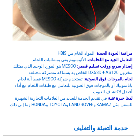
مراقبة الجودة الجيدة:
المواد الخام من HBIS
التعامل الجيد مع اللحامات:
الألومنيوم يفي بمتطلبات اللحام.
إصدار سريع ووقت تسليم قصير:
MESCO هو المورد الوحيد الذي يمتلك
مخزون DX53D + AS120 الخاص به بسماكة مشتركة مختلفة.
لحام بالموجات فوق الصوتية:
تستخدم شركة MESCO فقط آلة لحام
باناسونيك أو بالموجات فوق الصوتية للتعامل مع طبقات اللحام مع أداء
أفضل لاكتشاف العيوب.
لدينا خبرة غنية
في تقديم الخدمة للعديد من العلامات التجارية الشهيرة
للسفن مثل KAMAZ وLAND ROVER وTOYOTA وHONDA وما إلى ذلك.
خدمة التعبئة والتغليف