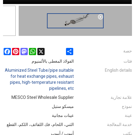
ebook
Pinterest
Mastodon
WhatsApp
X
Share
حصة
فئات
الفولاذ المغطى بالألمنيوم
Aluminized Steel Tube/pipe suitable
English details
for heat exchange pipes, exhaust
pipes, high-temperature resistant
pipelines, etc
علامة تجارية
MESCO Steel Wholesale Supplier
نموذج
ميسكو ستيل
عينة
عينات مجانية
خدمة المعالجة
الثني، اللحام، فك اللفائف، اللكم، القطع
يكتب
أنبوب / أنبوب