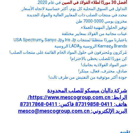
أفضل 30 موردًا لطلاء الفولاذ في الصين
في عام 2020.
التداول في السوق المحلية كل يوم، أكثر حساسية لاتجاه الأسعار.
محدد في منتجات الصلب ذات المعايير العالية والمواد الجديدة
مخزون يومي 5000-7000 طن
توفير الحلول المهنية للعملاء.
عينات مجانية من الفولاذ بمعايير مختلفة
باعتبارنا موردًا منتظمًا لمنتجات Iris Jp وSanyo Jp وUSA Spectrum
Brands وKamaz الروسية وLADA الروسية
مُركزون ومُحترفون في حلول المواد الخام القائمة على منتجات الصلب!
كن موردًا للصلب يحظى بالاحترام!
خبير المواد الفولاذية بجانبك!
صادق، محترف، فعال، مبتكر!
جودة أكثر موثوقية من التفتيش من طرف ثالث!
شركة داليان ميسكو للصلب المحدودة
الرابط: https://www.mescogroup.com.cn/
هاتف: 0411-87319858 فاكس: 0411-87317868
البريد الإلكتروني: mesco@mescogroup.com.cn
تقييم