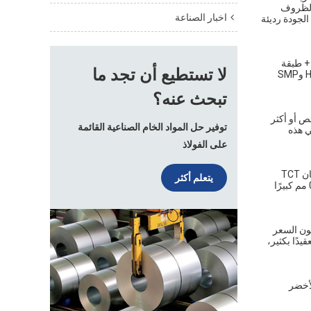
 تتلاشى في ظل الظروف
اخبار الصناعة
 3 إلى 6 سنوات. جودة الطلاء منخفض الجودة رديئة
لواجهة (طبقة أساسية + طبقة
لا تستطيع أن تجد ما
علوية)، ولا يقل عن 5 ميكرون للخلفية، مع كون 17~25 ميكرون في الأعلى و7~10 ميكرون في الخلف هو الأفضل. إذا كان طلاءً عالي الجودة مثل HDP وSMP
تبحث عنه؟
ص أو أكثر
توفير حل المواد الخام الصناعية القائمة
في السعر في هذه
على الفولاذ
يبلغ تسامح سمك الفولاذ المطلي مسبقًا +/-0.02 مم، وهو تسامح سلبي بشكل عام. عندما يرسل العملاء استفسارات، من الأفضل الإشارة إلى ما إذا كان TCT
يتعلم أكثر
(السماكة الكلية للطلاء) أو BMT (سماكة المادة الأساسية)، لأنه أقل من 0.3 مم، وخاصة في حدود 0.2 مم، سيكون فرق السعر الناجم عن تسامح 0.01 مم كبيرًا
كون السعر
دًا بكثير،
الأخضر