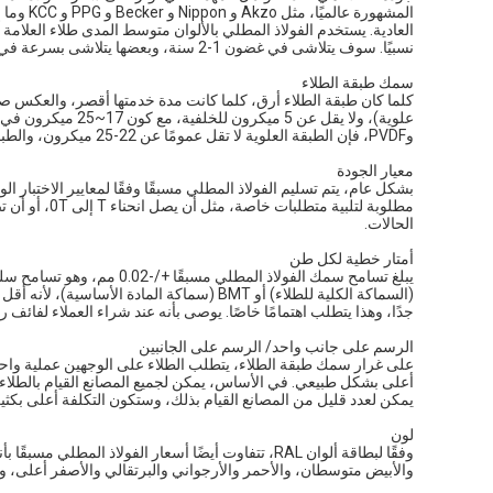
نسبيًا. سوف يتلاشى في غضون 1-2 سنة، وبعضها يتلاشى بسرعة في نصف عام.
سمك طبقة الطلاء
وPVDF، فإن الطبقة العلوية لا تقل عمومًا عن 22-25 ميكرون، والطبقة الخلفية لا تقل عن 10 ميكرون.
معيار الجودة
بشكل عام، يتم تسليم الفولاذ المطلي مسبقًا وفقًا لمعايير الاختبار 
الحالات.
أمتار خطية لكل طن
جدًا، وهذا يتطلب اهتمامًا خاصًا. يوصى بأنه عند شراء العملاء لفائف 
الرسم على جانب واحد/ الرسم على الجانبين
على غرار سمك طبقة الطلاء، يتطلب الطلاء على الوجهين عملية واحدة 
أعلى بشكل طبيعي. في الأساس، يمكن لجميع المصانع القيام بالطلاء على
يمكن لعدد قليل من المصانع القيام بذلك، وستكون التكلفة أعلى بكثير 
لون
وفقًا لبطاقة ألوان RAL، تتفاوت أيضًا أسعار الفولاذ 
والأبيض متوسطان، والأحمر والأرجواني والبرتقالي والأصفر أعلى، وال