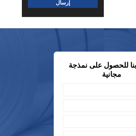
إرسال
نا للحصول على نمذجة
مجانية