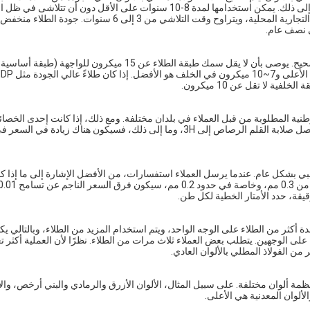
المشهورة عالميًا، مثل Akzo و Nippon و Becker و PPG و KCC وما إلى ذلك. يمكن استخدامها لمدة 8-10 سنوات على الأقل دون أن
العادية. يستخدم الفولاذ المطلي بالألوان متوسط المدى طلاء العلامة التجارية المحلية، ويتراوح وقت التلاشي من
كلما كان طبقة الطلاء أرق، كلما كانت مدة خدمتها أقصر، والعكس صحيح. يوصى بأن لا يقل سمك طبقة الطلاء عن 15 ميكرون ل
الوطنية المطلوبة من قبل العملاء في بلدان مختلفة. ومع ذلك، إذا كانت إحدى الخصائ
مطلوبة لتلبية متطلبات خاصة، مثل أن يصل انحناء T إلى 0T، أو أن تصل صلابة القلم الرصاص إلى 3H، وما إلى ذلك، فسيكون هناك زيادة 
رقيقة، حدد الأمتار الخطية لكل طن.
أكثر من الطلاء على الوجه الواحد، ويتم استخدام المزيد من الطلاء، وبالتالي ي
 الوجهين. يتطلب بعض العملاء ثلاث مرات من الطلاء. نظرًا لأن العملية أكثر تعقي
من الفولاذ المطلي بالألوان العادي.
المطلي مسبقًا بأنظمة ألوان مختلفة. على سبيل المثال، الألوان الأزرق والرمادي والبني أرخص، و
ألوان المعدنية هي الأعلى.