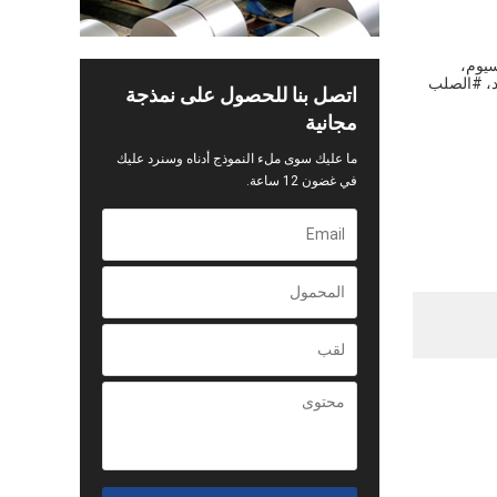
سيوم،
د، #الصلب
اتصل بنا للحصول على نمذجة
مجانية
ما عليك سوى ملء النموذج أدناه وسنرد عليك
في غضون 12 ساعة.