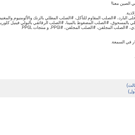
بارد، #الصلب المقاوم للتآكل، #الصلب المطلي بالزنك والألومنيوم والمغني
لي بالمسحوق، #الصلب المضغوط بالمينا، #الصلب الرقائقي بالبولي فينيل كلوري
ب المجلفن، #الصلب المجلفن، #PPGI، و منتجات PPGL.
الث)
ول)