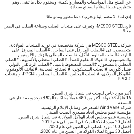
عن المنتج مثل المواصفات والمعيار والكمية، وسنقوم بكل ما تبقى، وهم
ينتظرون فقط استلام البضائع بسعادة.
إذن لماذا لا تنضم إلينا وتجرب؟ دعنا نتطور وننمو معًا!
تابع MESCO STEEL، وتعرف على منتجات الصلب وصناعة الصلب في الصين
معنا!
شركة MESCO STEEL هي شركة متخصصة في توريد المنتجات الفولاذية.
متخصصون في #الصلب المدرفل على الساخن، #الصلب المدرفل على
البارد، #الصلب المقاوم للتآكل، #الصلب المطلي بالزنك والألومنيوم
والمغنيسيوم، #الفولاذ المقاوم للصدأ، #الصلب المغطى بالألمنيوم، #الصلب
المطلي بالمسحوق، #الصلب المضغوط بالمينا، #الصلب الرقائقي بالبولي
فينيل كلوريد، #الصلب السيليكوني، #الصفائح المعدنية، #لفائف الألومنيوم،
#الهيكل الفولاذي، #الصلب المجلفن، #الصلب المجلفن، #PPGI، و منتجات
#PPGL.
أكبر مورد خاص للصلب في شمال شرق الصين.
16 عامًا، 78 دولة، أكثر من 480 عميلًا محليًا وعالميًا! لا توجد وصمة عار في
السمعة.
شركة Wind Vane للسعر في وسائل الإعلام الرئيسية.
مؤسسة عضو مجلس اتحاد مصدري الصلب الصيني.
مؤسسة عضو مجلس اتحاد الهياكل الفولاذية في شمال شرق الصين.
أفضل 20 مورد لطلاء الفولاذ في الصين في عام 2019.
أفضل 100 مورد للصلب في الصين في عام 2020.
أفضل 30 موردًا لطلاء الفولاذ في الصين في عام 2020.