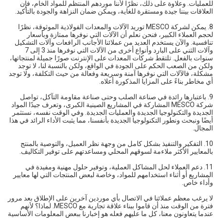
للعمليات. وعلاوة على ذلك، نظرًا لأننا موردهم المنتظم للمواد الخام، فإن
العلاقات بيننا جيدة ومستقرة للغاية، ويمكن ضمان النزاهة والجودة بالتأكيد.
8. يمكن لشركة MESCO توريد الآلات والمعدات الفولاذية الموثوقة، نظرًا
لحجم العملاء الكبير، فنحن نعلم أن الآلات التي نوفرها ممتازة وبأسعار
تنافسية. والآن يستخدم العديد من عملائنا الأجانب الرافعات وآلات التشكيل
وآلات الثني على البارد وأنواع أخرى من الآلات التي نوفرها منذ 3 إلى 7
سنوات بالفعل. تلتقط شركات المعدات على الإنترنت صورًا جميلة لمنتجاتها،
ولكن من الصعب الحكم على الجودة في الواقع، ولكن بالنسبة لنا، لا توجد
مشكلة، فالآلات التي نوفرها آمنة وسريعة وفعالة من حيث التكلفة، ولا توجد
أي مخاطر بناءً على المزايا المذكورة أعلاه.
9. باعتبارها رائدة في صناعة الصلب وحتى صناعة مقاومة التآكل، تواصل
شركة MESCO المشاركة في المشاريع الصينية الكبرى، وتعرف جيدًا المواد
الجديدة والتكنولوجيا الجديدة والعمليات الجديدة. وفي الوقت نفسه، نستثمر
أيضًا ونبحث ونطور التكنولوجيا الجديدة بأنفسنا، مما يثبت الأداء الرائد في هذا
المجال.
10. التفكير والتنفيذ بشكل كامل من وجهة نظر العميل، والتوصية بالمنتج
بالمعايير الأكثر ملاءمة لسوقهم المحلي ومساعدتهم على توفير التكاليف.
11. دعم العملاء لحل المشاكل العملية، وتوفير حلول مهنية ومفيدة في
المشاريع أو أثناء استخدامهم للمواد، وخاصة لبعض المنتجات التي لها معايير
وأداء خاص.
لا يرغب معظم عملائنا في الاتصال بأي موردين آخرين على الإطلاق بعد مرور
فترة من الوقت منذ أن قاموا ببناء علاقة تجارية مع MESCO. لماذا؟ لأنهم
عندما يتعاونون معنا، كل ما عليهم فعله هو إخبارنا ببعض المعلومات الأساسية