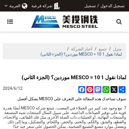
تسجيل الدخول
/
تسجيل
شركة فرعية
العربية
منزل
/
جميع
/
أخبار الشركة
/
لماذا نقول 1 MESCO = 10 موردين؟ (الجزء الثاني)
لماذا نقول 1 MESCO = 10 موردين؟ (الجزء الثاني)
2024/6/12
Facebook
Pinterest
Mastodon
WhatsApp
Share
X
سوف تساعدك هذه المقالة على التعرف على MESCO بشكل أفضل.
7. مع وجود عدد كبير من العملاء في المصب، تتمتع شركة MESCO أيضًا بقدرة
قوية على توفير الصناعات الداعمة، على سبيل المثال المنتجات شبه المصنعة
والمنتجات النهائية، أو العمليات ذات الصلة الأخرى مثل فك اللفائف، والانحناء،
والقطع، والشق، واللكم، والختم، والحفر، واللحام، والتشكيل، وما إلى ذلك.
وبفضل موارد مصنع التصنيع الضخمة، يمكن الحصول على سعر جيد جدًا