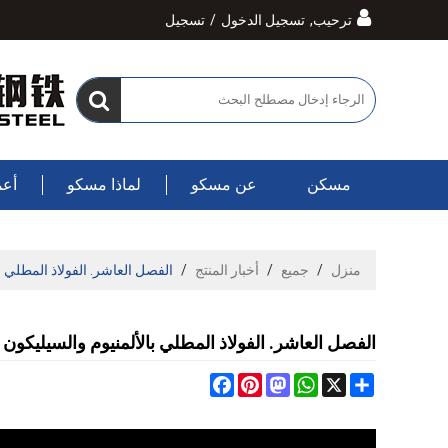
ترحيب,
تسجيل الدخول
/
تسجيل
مسكن
عن مسكو
لماذا مسكو
أعم
منزل
/
جميع
/
أخبار المنتج
/
الفصل العاشر. الفولاذ المطلي با
الفصل العاشر. الفولاذ المطلي بالألمنيوم والسيليكون (
Facebook
Pinterest
Mastodon
WhatsApp
Share
X