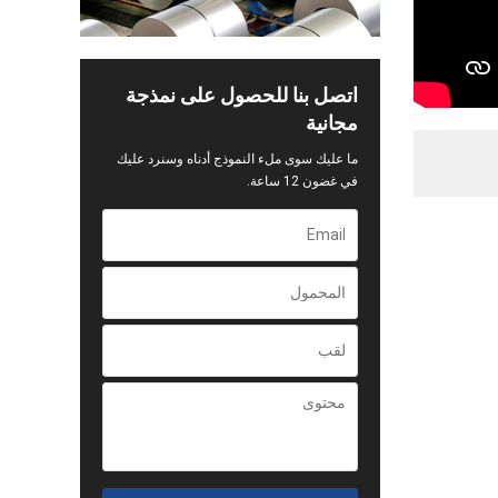
اتصل بنا للحصول على نمذجة
مجانية
ما عليك سوى ملء النموذج أدناه وسنرد عليك
في غضون 12 ساعة.