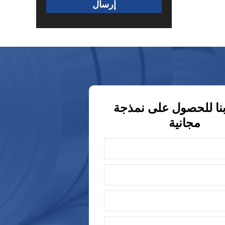
إرسال
نا للحصول على نمذجة
مجانية