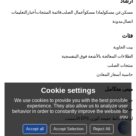
ارشاد
مسكن
عن مسكو
لماذا مسكو
أعمال الصلب
قائمة المنتجات
أخبار
التعليمات
اتصال
مدونة
فئات
بيت الحاوية
الطلاءات المعالجة بالأشعة فوق البنفسجية
منتجات الصلب
حاسبة أسعار المعادن
مبنى متكامل
Cookie settings
We use cookies to provide you with the best possible
جدار الحاوية
experience. They also allow us to analyze user
جدار مركب
behavior in order to constantly improve the website for
you.
لوحة الحائط خفيفة الوزن EPS الأسمنت
Accept all
Accept Selection
Reject All