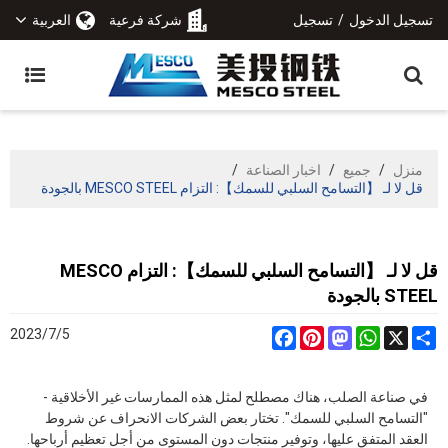
تسجيل الدخول
/
تسجيل
شركة فرعية
العربية
منزل
/
جميع
/
اخبار الصناعة
/
قل لا لـ 【التسامح السلبي للسمك】: التزام MESCO STEEL بالجودة
قل لا لـ 【التسامح السلبي للسمك】: التزام MESCO
STEEL بالجودة
2023/7/5
Facebook
Pinterest
Mastodon
WhatsApp
Share
X
في صناعة الصلب، هناك مصطلح لمثل هذه الممارسات غير الأخلاقية -
"التسامح السلبي للسمك". تختار بعض الشركات الانحراف عن شروط
العقد المتفق عليها، وتوفير منتجات دون المستوى من أجل تعظيم أرباحها.