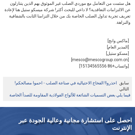
هل سئمت من التعامل مع موردي الصلب غير الموثوق بهم الذين يتنازلون
عن الالتزامات التعاقدية؟ لا داعي للبحث أكثر! شركة ميسكو ستيل هنا لإعادة
تعريف تجربة تداول الصلب الخاصة بك من خلال التزامنا الثابت بالشفافية
والنزاهة.
[ماكس وانج]
[المدير العام]
[مسكو ستيل]
[mesco@mescogroup.com.cn]
[واتساب+86 15134565556]
سابق
احذروا! الفخاخ الاحتيالية في صناعة الصلب - احموا مصالحكم!
التالي
فيما يلي بعض التسميات الشائعة للألواح الفولاذية المقاومة للصدأ الخاصة
احصل على استشارة مجانية وعالية الجودة عبر
الإنترنت