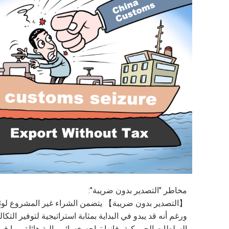
مخاطر "التصدير بدون ضريبة":
【التصدير بدون ضريبة】 يتضمن الشراء غير المشروع لوثائ
ورغم أنه قد يبدو في البداية بمثابة استراتيجية لتوفير ال
السلطات الجمركية، فإنها تواجه خسائر مالية هائلة، بما ف