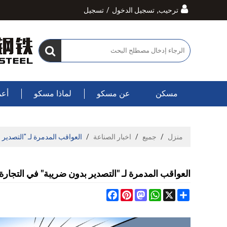
ترحيب,
تسجيل الدخول
/
تسجيل
مسكن
عن مسكو
لماذا مسكو
أعم
منزل
/
جميع
/
اخبار الصناعة
/
العواقب المدمرة لـ "التصدير 
العواقب المدمرة لـ "التصدير بدون ضريبة" في التجارة
Facebook
Pinterest
Mastodon
WhatsApp
Share
X