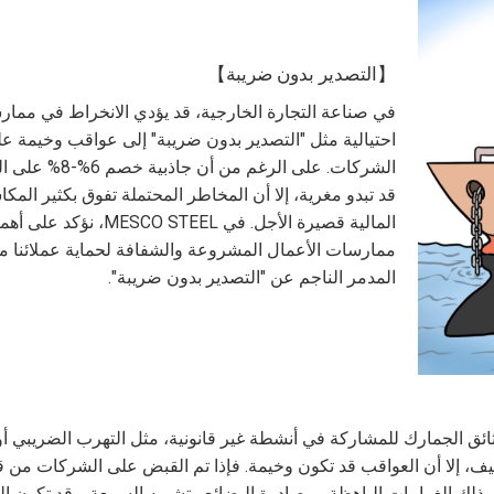
【التصدير بدون ضريبة】
في صناعة التجارة الخارجية، قد يؤدي الانخراط في مما
احتيالية مثل "التصدير بدون ضريبة" إلى عواقب وخيمة ع
الشركات. على الرغم من أن جا
قد تبدو مغرية، إلا أن المخاطر المحتملة تفوق بكثير المك
المالية قصيرة الأجل. في MESCO STEEL، نؤكد على
ممارسات الأعمال المشروعة والشفافة لحماية عملائنا م
المدمر الناجم عن "التصدير بدون ضريبة".
ق الجمارك للمشاركة في أنشطة غير قانونية، مثل التهرب الضريبي أو 
تكاليف، إلا أن العواقب قد تكون وخيمة. فإذا تم القبض على الشركات من 
ي ذلك الغرامات الباهظة ومصادرة البضائع وتشويه السمعة. وقد تكون ال