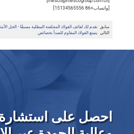
[mesco@mescogroup.com.cn]
[واتساب+86 15134565556]
سابق
نقدم لك لفائف الفولاذ المجلفنة المطلية مسبقًا - الحل الأ
التالي
يتمتع الفولاذ المقاوم للصدأ بخصائص
احصل على استشارة 
وعالية الجودة عبر الإ