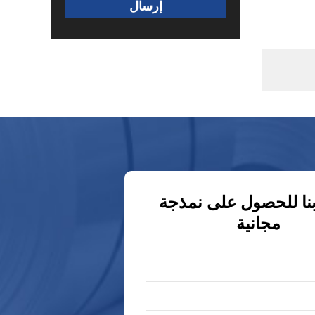
إرسال
نا للحصول على نمذجة
مجانية