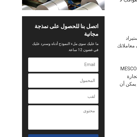
اتصل بنا للحصول على نمذجة
مجانية
تيراد
ما عليك سوى ملء النموذج أدناه وسنرد عليك
 معاملاتك
في غضون 12 ساعة.
إن الانخراط في ممارسات احتيالية مثل "التصدير بدون ضريبة" في صناعة التجارة الخارجية يمكن أن يؤدي إلى نتائج مدمرة. تقدم MESCO
جارة
 يمكن أن