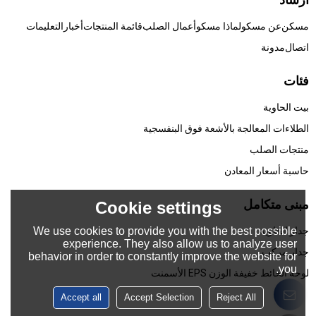
مسكن
عن مسكو
لماذا مسكو
أعمال الصلب
قائمة المنتجات
أخبار
التعليمات
اتصال
مدونة
فئات
بيت الحاوية
الطلاءات المعالجة بالأشعة فوق البنفسجية
منتجات الصلب
حاسبة أسعار المعادن
مبنى متكامل
Cookie settings
We use cookies to provide you with the best possible
جدار الحاوية
experience. They also allow us to analyze user
جدار مركب
behavior in order to constantly improve the website for
you.
لوحة الحائط خفيفة الوزن EPS الأسمنت
Accept all
Accept Selection
Reject All