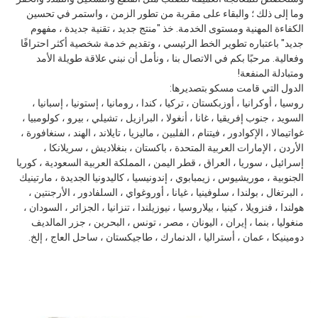
وما إلى ذلك ؛ والبقاء على مقربة من تطور الزمن ، واستمر في تحسين
الكفاءة المهنية ومستوى الخدمة. خذ "منتج جديد ، تقنية جديدة ، مفهوم
جديد" باعتباره تطوير الخط الرئيسي ، وتقديم خدمة شخصية أكثر احترافًا
وفعالية. مرحبًا بكم في الاتصال بنا ، ونأمل أن نبني علاقة طويلة الأمد
ومتبادلة المنفعة!
الدول التي قامت مسكو بتصديرها:
روسيا ، أوكرانيا ، أوزبكستان ، تركيا ، كندا ، رومانيا ، إستونيا ، إسبانيا ،
السويد ، جنوب إفريقيا ، غانا ، أنغولا ، البرازيل ، تشيلي ، بيرو ، كولومبيا ،
غواتيمالا ، الإكوادور ، فيتنام ، الفلبين ، ماليزيا ، تايلاند ، الهند ، سنغافورة ،
الأردن ، الإمارات العربية المتحدة ، باكستان ، بنغلاديش ، سريلانكا ،
إسرائيل ، سوريا ، العراق ، قطر اليمن ، المملكة العربية السعودية ، كوريا
الجنوبية ، موريشيوس ، زيمبابوي ، إندونيسيا ، كاليدونيا الجديدة ، مارتينيك
، البرتغال ، بولندا ، سلوفينيا ، غيانا ، أوروغواي ، السلفادور ، الأرجنتين ،
هولندا ، فنزويلا ، كينيا ، بيلاروسيا ، نيوزيلندا ، تنزانيا ، الجزائر ، السودان ،
منغوليا ، بنما ، إيران ، اليونان ، مصر ، تونس ، البحرين ، جزر المالديف
دومينيكا ، عمان ، أستراليا ، الدنمارك ، طاجيكستان ، ساحل العاج ، إلخ.