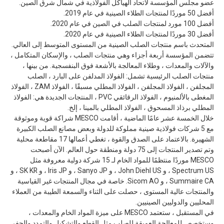
عضو مجلس المؤسسة لاتحاد الهياكل الفولاذية في شمال شرق الصين.
أفضل 50 موردًا لمنتجات الطلاء الصينية في عام 2019.
أفضل 100 مورد لمنتجات الصلب في الصين في عام 2020.
أفضل 30 موردًا لمنتجات الطلاء الصينية في عام 2020.
المتحدث باسم منتجات الصلب الصينية من المستوى المتوسط إلى العالي.
تتضمن المؤسسة أربعة أجزاء وهي منتجات الصلب ، والإسكان المتكامل ،
والآلات والمعدات ، وطلاء المعالجة بالأشعة فوق البنفسجية. من بينها ،
منتجات الصلب الرئيسية تشمل: الفولاذ المدلفن على البارد ، الصلب
المجلفن ، الفولاذ المجلفن ، الفولاذ المطلي مسبقًا ، الفولاذ ZAM ، الفولاذ
المغطى بالألمنيوم ، الفولاذ الرقائقي PVC ، المنتجات الجديدة هي: الفولاذ
المطلي برذاذ المسحوق ، الفولاذ المطلي بالمينا ، إلخ.
خلال الخمسة عشر عامًا الماضية ، أقامت MESCO شراكة قوية وموثوقة
مع 5 شركات فولاذية صينية مملوكة للدولة وبعض مصانع الصلب الكبيرة
الشهيرة. بالاعتماد على الصدق والقوة ، تغطي أعمالها 17 مقاطعة محلية
وتم تصدير المنتجات إلى 75 دولة ومنطقة حول العالم. الآن أصبحت
MESCO موردًا منتظمًا للمواد الخام لـ 15 شركة دولية معروفة مثل
Spectrum US ، و John Diehl US ، و Sanyo JP ، و Iris JP ، و SK KR ، و
Summaire CA ، و Sicom AO. خاصة في مجال المنتجات غير القياسية
والمنتجات عالية المستوى ، حصلت على الثناء والسمعة الطيبة من العملاء
المحليين والدوليين الصينيين.
في المستقبل ، ستعتمد MESCO على ميزة المواد الخام والمعدات ،
وستخصص للمعالجة العميقة للصلب مثل القطع والتشكيل والتمدد والحفر