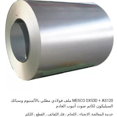
MESCO DX53D + AS120 ملف فولاذي مطلي بالألمنيوم وسبائك
السيليكون لكاتم صوت أنبوب العادم
خدمة المعالجة: الانحناء ، اللحام ، فك اللفائف ، القطع ، اللكم