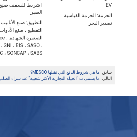
EV
| شريط للسقف صنع
الصين
الحزمة: الحزمة القياسية
التطبيق: صنع الأنابيب ،
تصدير البحر
التقطيع ، صنع الأدوات
الصغيرة الش
، SNI ، BIS ، SASO ،
 ، SONCAP ، SABS ،
سابق
ما هي شروط الدفع التي تقبلها MESCO؟
التالي
ما يسمى ب "الحيلة التجارية الأكثر شعبية" عند شراء الصل