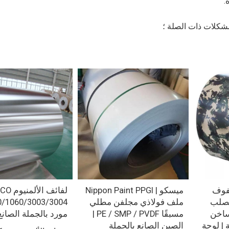
.
مشكلات ذات الصلة ؛
ك ملفوف
ميسكو | Nippon Paint PPGI
لفائف الأ
الصلب
ملف فولاذي مجلفن مطلي
0/1060/3003/3004
ساخن
مسبقًا PE / SMP / PVDF |
مورد بالجملة الصانع
 | لوحة
الصين الصانع بالجملة