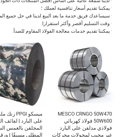
· لدينا سمعة عالية على أساس أفضل المنتجات ذات الجودة
· يمكننا تقديم أسعار تنافسية لعملك ؛
· سيساعدك فريق خدمة ما بعد البيع لدينا في حل جميع ال
· وقت التسليم أقصر وأكثر استقرارا.
· يمكننا تقديم خدمات معالجة الفولاذ المقاوم للصدأ.
MESCO CRNGO 50W470
ميسكو PPGI زن
50W600 فولاذ كهربائي
على البارد | لفائف 
فولاذي مدلفن على البارد
المجلفن بالغمس ال
غير محبب لمحولات محركات
المطلي مسبقًا | ورقة