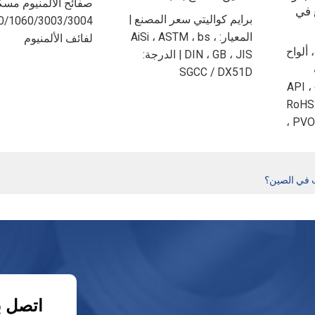
صفائح الألمنيوم مسك
 في
برايم كواليتي سعر المصنع |
0/1060/3003/3004
المعيار: AiSi ، ASTM ، bs ،
لفائف الألمنيوم
 ألواح
DIN ، GB ، JIS | الدرجة:
SGCC / DX51D
هادة: API ، ce ،
RoHS 
PVOC
ب في الصين؟
اتصل ب