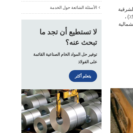
الأسئلة الشائعة حول الخدمة
بيع إلى أوروبا الغربية (25.00٪) ، الشرق الأوسط (20.00٪) ، أوروبا الشرقية 
(6.00٪) ، أمريكا الوسطى (6.00٪) ، أمريكا الجنوبية (5.00٪) ، جنوب شرق آسيا (5.00٪) ، إفريقيا (5.00٪) ، أوقيانوسيا (5.00٪) ، 
جنوب آسيا (5.00٪) ، السوق المحلية (5.00٪) ، شرق آسيا (4.00٪) ، شمال أوروبا (4.00٪) ، جنوب أوروبا (3.00٪) ، أمريكا الشمالية 
لا تستطيع أن تجد ما
تبحث عنه؟
توفير حل المواد الخام الصناعية القائمة
على الفولاذ
يتعلم أكثر