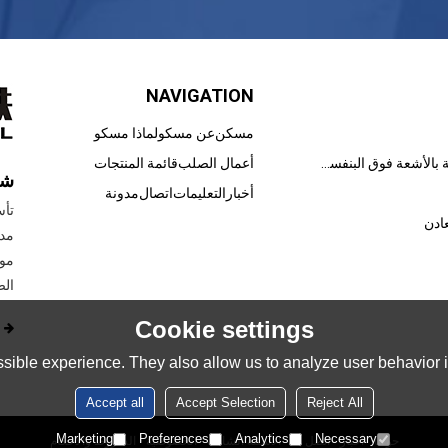
NAVIGATION
مسكن
عن مسكو
لماذا مسكو
الطلاءات المعالجة بالأشعة فوق البنفسجية
أعمال الصلب
قائمة المنتجات
شر
أخبار
التعليمات
اتصال
مدونة
ادن
مور
الص
Cookie settings
sible experience. They also allow us to analyze user behavior in
Accept all
Accept Selection
Reject All
Marketing
Preferences
Analytics
Necessary
حولنا
أخبار
اتصل بنا
الأسئلة الشائعة
الخصوصية
الشروط والاحكام