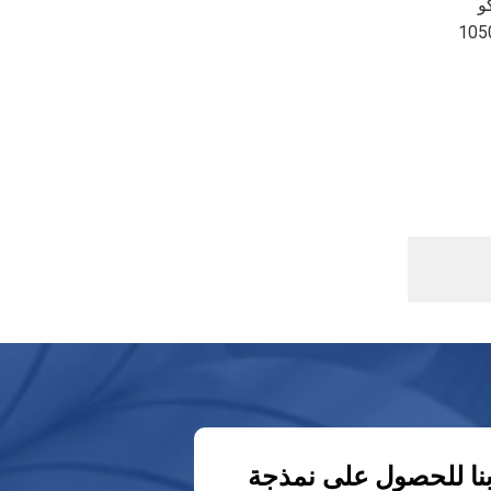
و
105
نا للحصول على نمذجة