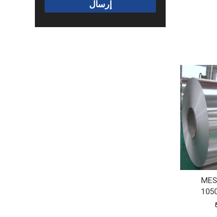
إرسال
لمنيوم MESCO
105